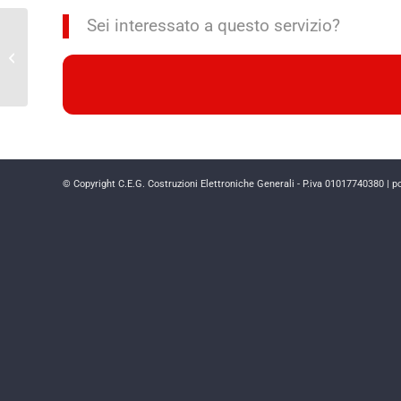
Sei interessato a questo servizio?
Automazione
© Copyright C.E.G. Costruzioni Elettroniche Generali - P.iva 01017740380 | 